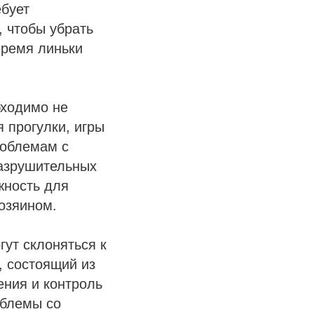
ебует
 чтобы убрать
время линьки
бходимо не
 прогулки, игры
роблемам с
разрушительных
жность для
озяином.
гут склоняться к
, состоящий из
ения и контроль
облемы со