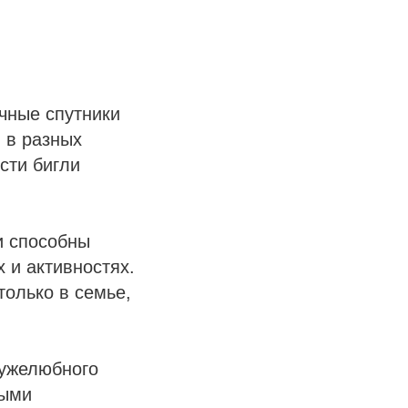
чные спутники
 в разных
сти бигли
и способны
 и активностях.
только в семье,
ружелюбного
ными