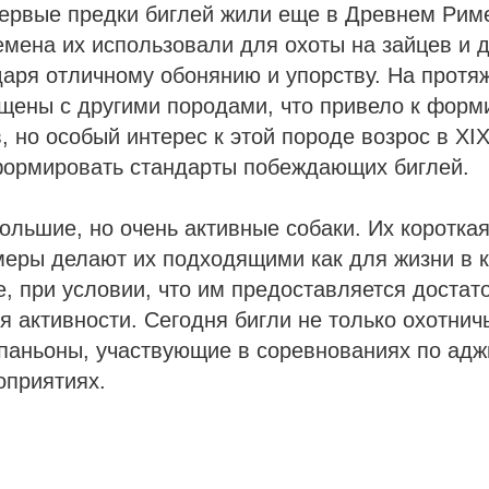
первые предки биглей жили еще в Древнем Риме
емена их использовали для охоты на зайцев и 
аря отличному обонянию и упорству. На протя
ещены с другими породами, что привело к фор
 но особый интерес к этой породе возрос в XIX
формировать стандарты побеждающих биглей.
ольшие, но очень активные собаки. Их коротка
еры делают их подходящими как для жизни в кв
, при условии, что им предоставляется достат
я активности. Сегодня бигли не только охотничь
паньоны, участвующие в соревнованиях по адж
оприятиях.