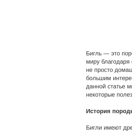
Бигль — это пор
миру благодаря 
не просто дома
большим интерес
данной статье м
некоторые поле
История пород
Бигли имеют др