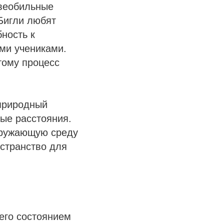
бвеобильные
Бигли любят
ность к
ми учениками.
тому процесс
природный
ные расстояния.
окружающую среду
остранство для
 его состоянием