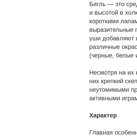
Бигль — это сре
и высотой в хол
короткими лапа
выразительные г
уши добавляют ш
различные окра
(черные, белые 
Несмотря на их 
них крепкий ске
неутомимыми пр
активными игра
Характер
Главная особенн