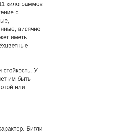
 11 килограммов
жение с
ные,
инные, висячие
жет иметь
рёхцветные
 стойкость. У
яет им быть
хотой или
арактер. Бигли