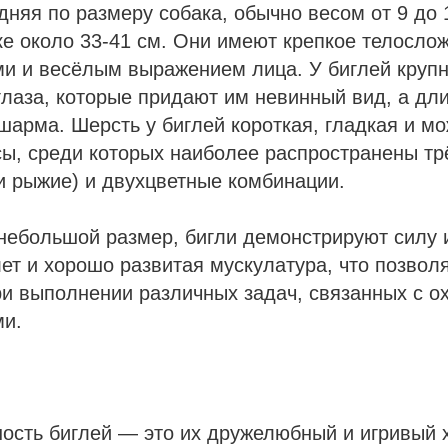
дняя по размеру собака, обычно весом от 9 до
ке около 33-41 см. Они имеют крепкое телосло
ми и весёлым выражением лица. У биглей круп
лаза, которые придают им невинный вид, а дл
арма. Шерсть у биглей короткая, гладкая и мо
сы, среди которых наиболее распространены т
и рыжие) и двухцветные комбинации.
небольшой размер, бигли демонстрируют силу и
лет и хорошо развитая мускулатура, что позвол
и выполнении различных задач, связанных с о
ми.
ость биглей — это их дружелюбный и игривый х