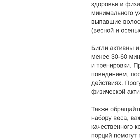
здоровья и физи
минимального ух
выпавшие волоск
(весной и осень
Бигли активны и
менее 30-60 мин
и тренировки. П
поведением, пос
действиях. Прог
физической акти
Также обращайте
набору веса, ва
качественного к
порций помогут 