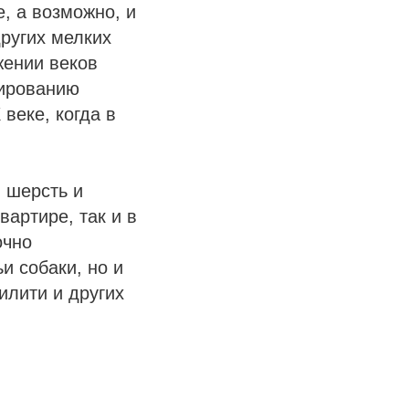
, а возможно, и
других мелких
жении веков
мированию
 веке, когда в
я шерсть и
артире, так и в
очно
и собаки, но и
илити и других