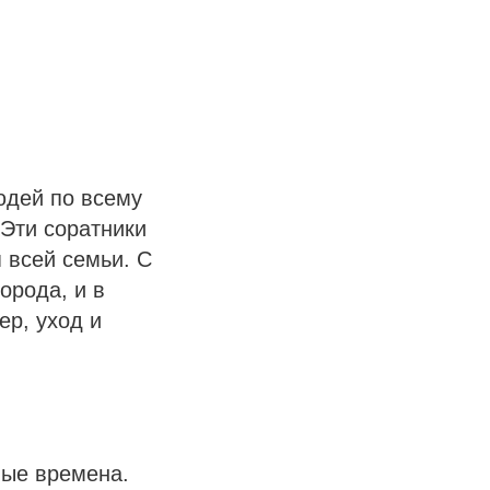
юдей по всему
 Эти соратники
 всей семьи. С
орода, и в
ер, уход и
ные времена.