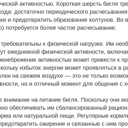
ческой активностью. Короткая шерсть бигля тр
ода: достаточно периодического расчесывания,
и и предотвратить образование колтунов. Во 
ю) потребуется более частое расчесывание.
 требовательны к физической нагрузке. Им нео
ут ежедневной физической активности, включая
ренебрежение активностью может привести к п
кольку избыток энергии может проявляться в 
улки на свежем воздухе — это не только возмо
вности, но и отличный момент для общения с х
 внимание на питание бигля. Поскольку они мо
жно обеспечивать им сбалансированный рацион
орма или натуральной пищи. Регулярные кормл
предотвратить ожирение и связанные с ним пр