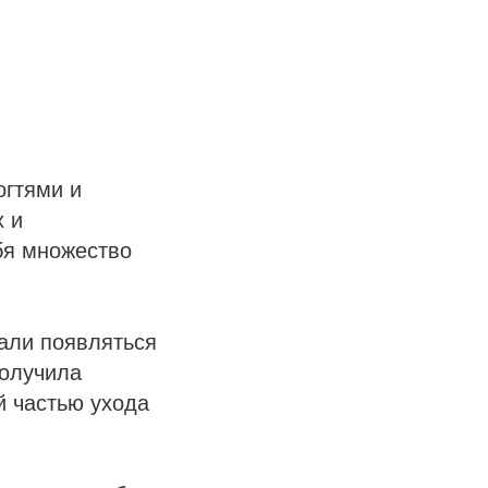
огтями и
х и
ебя множество
тали появляться
получила
й частью ухода