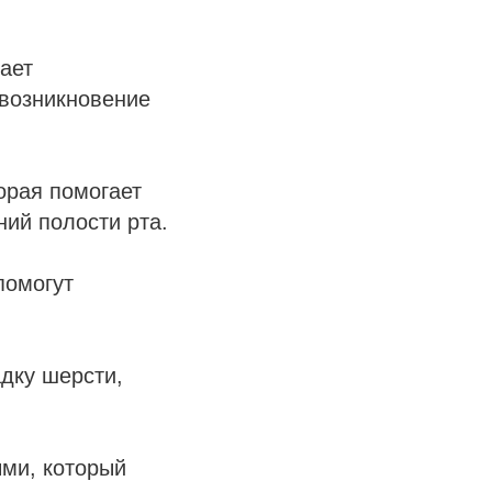
ает
 возникновение
торая помогает
ний полости рта.
помогут
дку шерсти,
ми, который