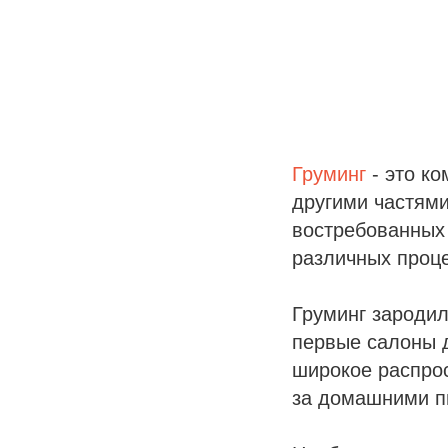
Груминг
- это ко
другими частями
востребованных 
различных проц
Груминг зародил
первые салоны д
широкое распро
за домашними п