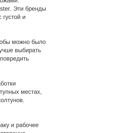
ножами.
ter. Эти бренды
 густой и
тобы можно было
лучше выбирать
 повредить
аботки
тупных местах,
колтунов.
аку и рабочее