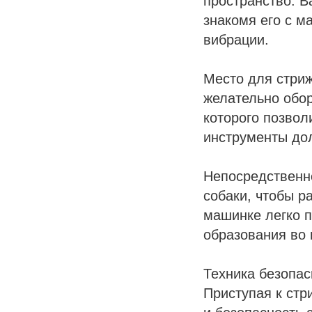
пространство. В
знакомя его с м
вибрации.
Место для стри
желательно обо
которого позвол
инструменты дол
Непосредственн
собаки, чтобы р
машинке легко п
образования во
Техника безопас
Приступая к стр