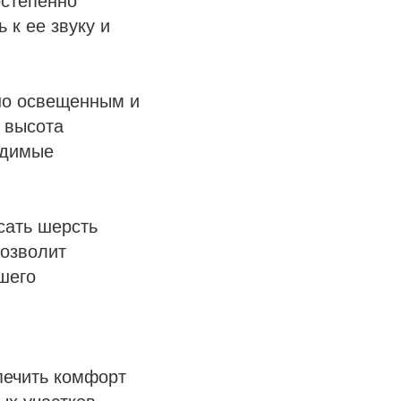
остепенно
 к ее звуку и
шо освещенным и
 высота
одимые
.
сать шерсть
позволит
шего
печить комфорт