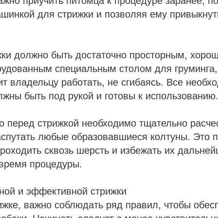
ажно приучить питомца к процедуре заранее, п
ашинкой для стрижки и позволяя ему привыкнуть
жки должно быть достаточно просторным, хоро
рудованным специальным столом для груминга,
ит владельцу работать, не сгибаясь. Все необх
жны быть под рукой и готовы к использованию
о перед стрижкой необходимо тщательно расче
аспутать любые образовавшиеся колтуны. Это 
роходить сквозь шерсть и избежать их дальней
 время процедуры.
ной и эффективной стрижки
ижке, важно соблюдать ряд правил, чтобы обес