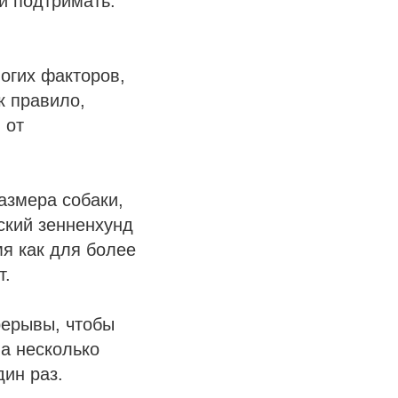
и подтримать.
огих факторов,
к правило,
 от
азмера собаки,
ский зенненхунд
мя как для более
т.
рерывы, чтобы
а несколько
дин раз.