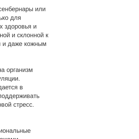
сенбернары или
ько для
х здоровья и
ной и склонной к
и и даже кожным
на организм
уляции.
дается в
 поддерживать
вой стресс.
сиональные