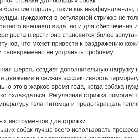
рной стрижки для больших собак
 большие породы, такие как ньюфаундленды, 
хунды, нуждаются в регулярной стрижке не тол
ятного внешнего вида, но и для обеспечения и
ре роста шерсти она становится более запутан
тунов, что может привести к раздражению кож
 своевременно не устранять проблему.
нная шерсть создает дополнительную нагрузку 
яя движение и снижая эффективность терморег
ьно это в жаркое время года, когда собака нуж
ко охлаждаться. Регулярная стрижка помогает
пературу тела питомца и предотвращать тепло
ых инструментов для стрижки
льших собак лучше всего использовать профес