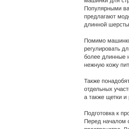
машинки для ст
Популярными вар
предлагают моде
длинной шерсть
Помимо машинки
регулировать д
более длинные н
нежную кожу пи
Также понадобя
отдельных участ
а также щетки и
Подготовка к пр
Перед началом с