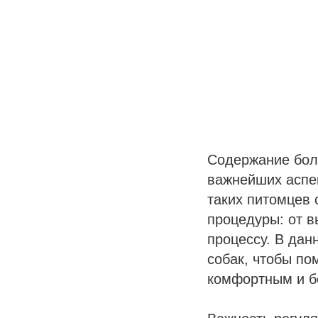
Содержание боль
важнейших аспек
таких питомцев 
процедуры: от в
процессу. В да
собак, чтобы по
комфортным и б