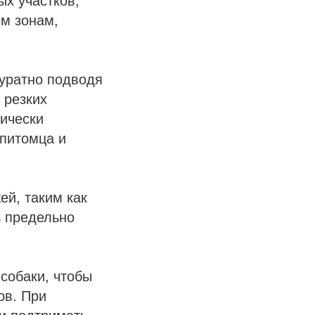
ых участков,
ым зонам,
куратно подводя
 резких
дически
 питомца и
ей, таким как
ь предельно
собаки, чтобы
ов. При