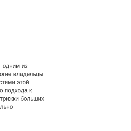
, одним из
ногие владельцы
стями этой
о подхода к
стрижки больших
ально