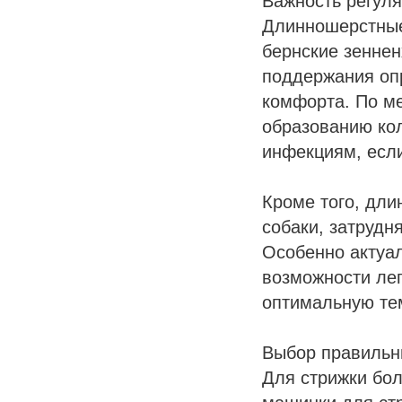
Важность регуля
Длинношерстные
бернские зеннен
поддержания опр
комфорта. По ме
образованию кол
инфекциям, если
Кроме того, дли
собаки, затрудн
Особенно актуал
возможности лег
оптимальную тем
Выбор правильн
Для стрижки бо