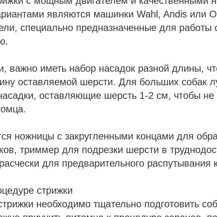
рижки с мощным двигателем и качественными 
иантами являются машинки Wahl, Andis или Os
ли, специально предназначенные для работы с
ю.
, важно иметь набор насадок разной длины, ч
лину оставляемой шерсти. Для больших собак 
асадки, оставляющие шерсть 1-2 см, чтобы не
томца.
тся ножницы с закругленными концами для обр
ков, триммер для подрезки шерсти в труднодос
 расчески для предварительного распутывания 
оцедуре стрижки
трижки необходимо тщательно подготовить соб