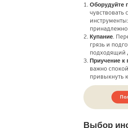
Оборудуйте 
чувствовать 
инструменты:
принадлежнос
. Пер
Купание
грязь и подг
подходящий 
Приучение к
важно спокой
привыкнуть к
По
Выбор ин