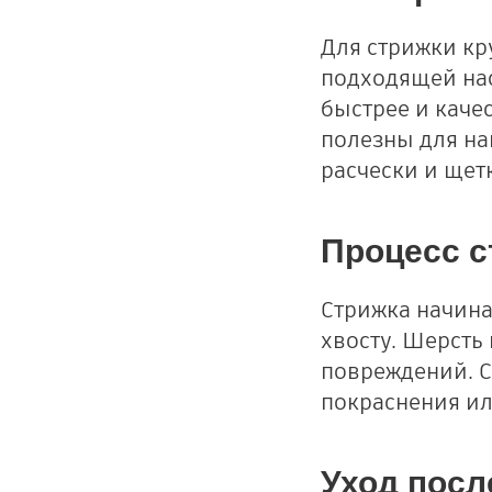
Для стрижки кр
подходящей на
быстрее и каче
полезны для на
расчески и щет
Процесс с
Стрижка начина
хвосту. Шерсть
повреждений. С
покраснения ил
Уход посл