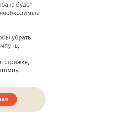
обака будет
е необходимые
тобы убрать
ампунь,
я стрижке,
итомцу
нам