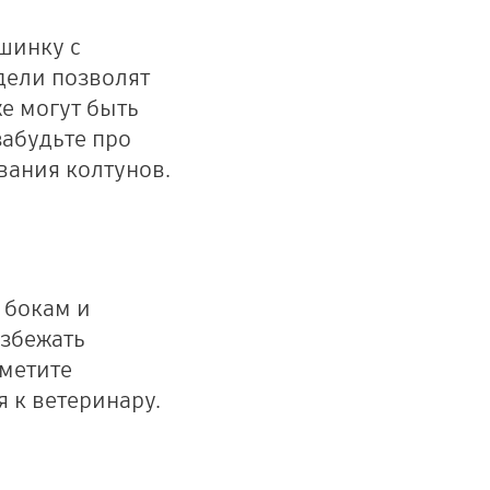
шинку с
дели позволят
е могут быть
абудьте про
вания колтунов.
 бокам и
избежать
аметите
 к ветеринару.