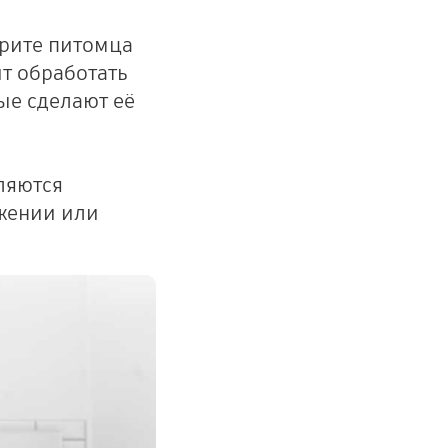
трите питомца
ит обработать
ые сделают её
вляются
ажении или