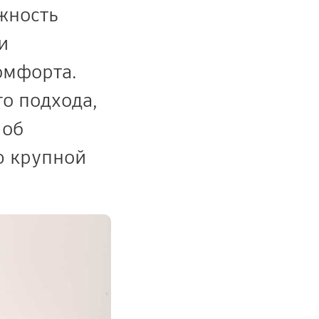
жность
и
омфорта.
о подхода,
 об
ю крупной