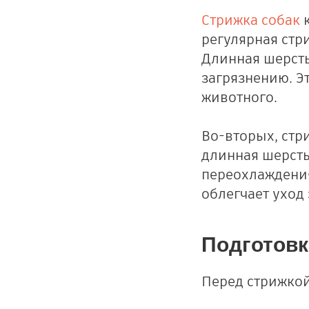
Стрижка собак
к
регулярная стр
Длинная шерсть
загрязнению. Э
животного.
Во-вторых, стр
длинная шерсть
переохлаждения
облегчает уход
Подготовк
Перед стрижкой