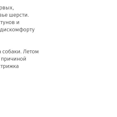
рвых,
вье шерсти.
тунов и
и дискомфорту
а собаки. Летом
ь причиной
стрижка
.