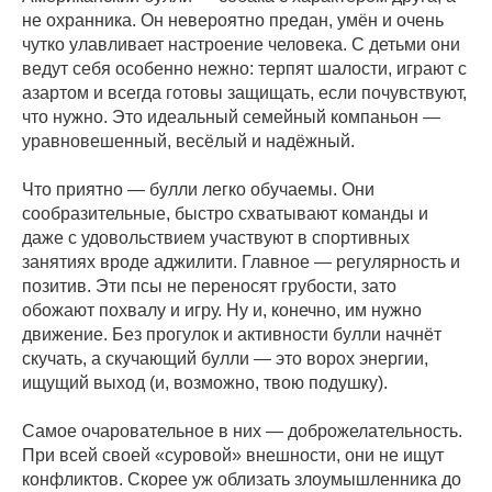
не охранника. Он невероятно предан, умён и очень
чутко улавливает настроение человека. С детьми они
ведут себя особенно нежно: терпят шалости, играют с
азартом и всегда готовы защищать, если почувствуют,
что нужно. Это идеальный семейный компаньон —
уравновешенный, весёлый и надёжный.
Что приятно — булли легко обучаемы. Они
сообразительные, быстро схватывают команды и
даже с удовольствием участвуют в спортивных
занятиях вроде аджилити. Главное — регулярность и
позитив. Эти псы не переносят грубости, зато
обожают похвалу и игру. Ну и, конечно, им нужно
движение. Без прогулок и активности булли начнёт
скучать, а скучающий булли — это ворох энергии,
ищущий выход (и, возможно, твою подушку).
Самое очаровательное в них — доброжелательность.
При всей своей «суровой» внешности, они не ищут
конфликтов. Скорее уж облизать злоумышленника до