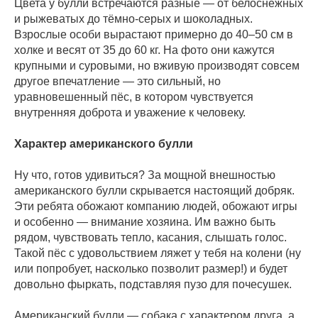
Цвета у булли встречаются разные — от белоснежных
и рыжеватых до тёмно-серых и шоколадных.
Взрослые особи вырастают примерно до 40–50 см в
холке и весят от 35 до 60 кг. На фото они кажутся
крупными и суровыми, но вживую производят совсем
другое впечатление — это сильный, но
уравновешенный пёс, в котором чувствуется
внутренняя доброта и уважение к человеку.
Характер американского булли
Ну что, готов удивиться? За мощной внешностью
американского булли скрывается настоящий добряк.
Эти ребята обожают компанию людей, обожают игры
и особенно — внимание хозяина. Им важно быть
рядом, чувствовать тепло, касания, слышать голос.
Такой пёс с удовольствием ляжет у тебя на колени (ну
или попробует, насколько позволит размер!) и будет
довольно фыркать, подставляя пузо для почесушек.
Американский булли — собака с характером друга, а