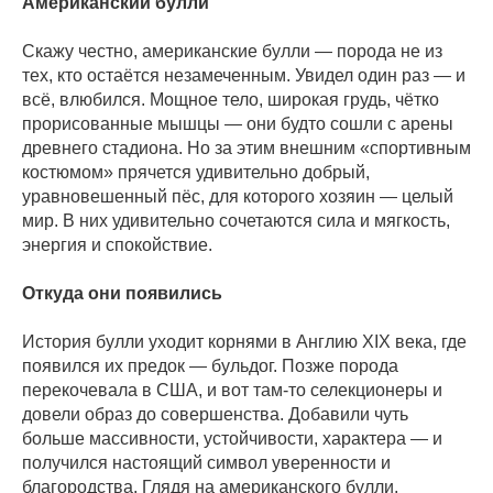
Американский булли
Скажу честно, американские булли — порода не из
тех, кто остаётся незамеченным. Увидел один раз — и
всё, влюбился. Мощное тело, широкая грудь, чётко
прорисованные мышцы — они будто сошли с арены
древнего стадиона. Но за этим внешним «спортивным
костюмом» прячется удивительно добрый,
уравновешенный пёс, для которого хозяин — целый
мир. В них удивительно сочетаются сила и мягкость,
энергия и спокойствие.
Откуда они появились
История булли уходит корнями в Англию XIX века, где
появился их предок — бульдог. Позже порода
перекочевала в США, и вот там-то селекционеры и
довели образ до совершенства. Добавили чуть
больше массивности, устойчивости, характера — и
получился настоящий символ уверенности и
благородства. Глядя на американского булли,